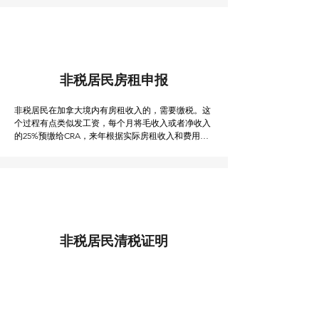
非税居民房租申报
非税居民在加拿大境内有房租收入的，需要缴税。这
个过程有点类似发工资，每个月将毛收入或者净收入
的25%预缴给CRA，来年根据实际房租收入和费用计
算出准确应缴税费，再和预缴税比对，多退少补。
非税居民清税证明
非税务居民出售在加拿大的物业时，按照加拿大税法
规定，律师需要先预扣房价的25%，直到卖家完成清
税证明，才会发放剩余款项，这个清税的过程一般需
要至少4-6个月。