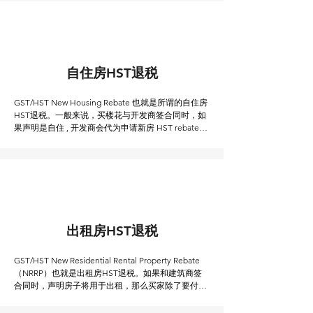
​自住房HST退税
GST/HST New Housing Rebate 也就是所谓的自住房
HST退税。一般来说，买楼花与开发商签合同时，如
果声明是自住 , 开发商会代为申请新房 HST rebate，
这样能够拿回的rebate就会从房价中扣除，合同上的
价格就是最后的价格。但由于种种原因（比如涉及到
楼花转让），开发商不代为申请的，这时候就需要自
己申请。
​出租房HST退税
GST/HST New Residential Rental Property Rebate 
（NRRP）也就是出租房HST退税。如果和建筑商签
合同时，声明房子将用于出租，那么买家除了要付给
开发商原始房价之外，还要再支付13%的HST。这部
分成本可以通过申请出租房HST退税从CRA拿回一