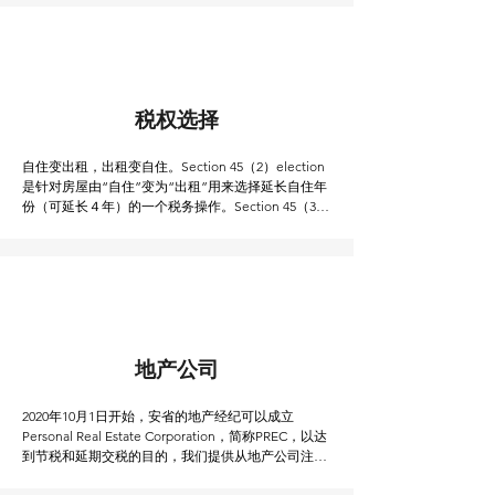
些。这个出租房HST 退税的申请，通常开发商不负
责，需要自己来做。
税权选择
自住变出租，出租变自住。Section 45（2）election
是针对房屋由“自住”变为“出租”用来选择延长自住年
份（可延长４年）的一个税务操作。Section 45（3）
适合自住房出租后再收回来自住的业主，同样是以获
得自住房免税省税为目的。
地产公司
2020年10月1日开始，安省的地产经纪可以成立
Personal Real Estate Corporation，简称PREC，以达
到节税和延期交税的目的，我们提供从地产公司注
册，公司维护，到税务申报全套服务。